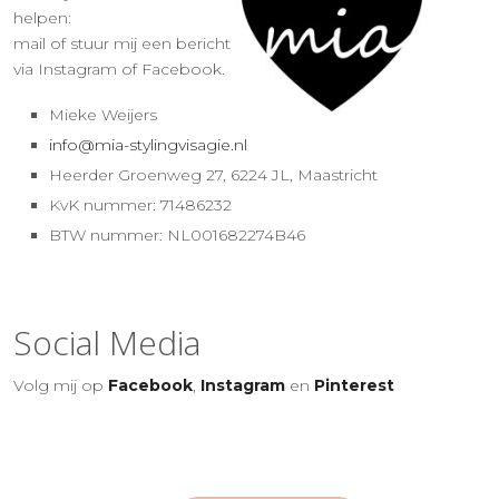
helpen:
mail of stuur mij een bericht
via Instagram of Facebook.
Mieke Weijers
info@mia-stylingvisagie.nl
Heerder Groenweg 27, 6224 JL, Maastricht
KvK nummer: 71486232
BTW nummer: NL001682274B46
Social Media
Volg mij op
Facebook
,
Instagram
en
Pinterest