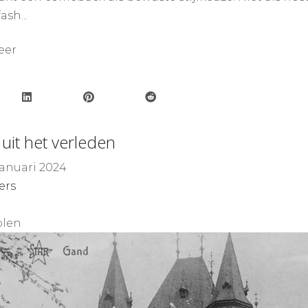
ash...
eer
 uit het verleden
 januari 2024
ers
len