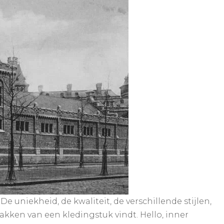
 uniekheid, de kwaliteit, de verschillende stijlen,
 zakken van een kledingstuk vindt. Hello, inner