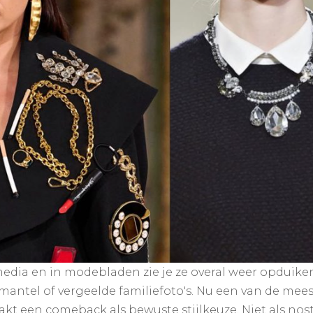
edia en in modebladen zie je ze overal weer opduiken:
antel of vergeelde familiefoto's. Nu een van de meest
t een comeback als bewuste stijlkeuze. Niet als nosta