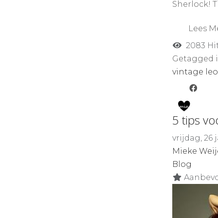
Sherlock! T
Lees M
2083 Hi
Getagged i
vintage
le
5 tips vo
vrijdag, 26
Mieke Weij
Blog
Aanbevo