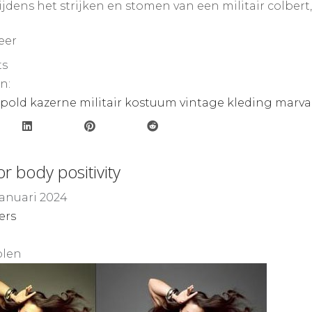
ijdens het strijken en stomen van een militair colbert,
eer
ts
n:
opold kazerne
militair kostuum
vintage kleding
marv
or body positivity
 januari 2024
ers
len