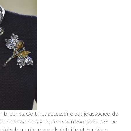
 broches. Ooit het accessoire dat je associeerde
 interessante stylingtools van voorjaar 2026. De
lgisch grapje, maar als detail met karakter.