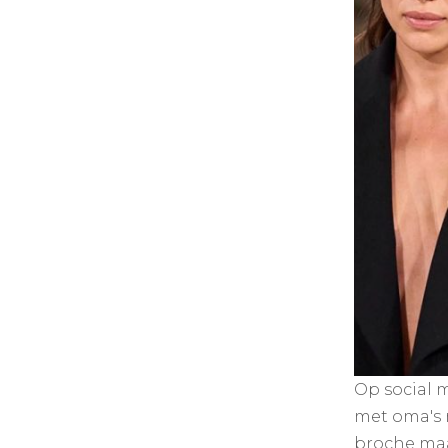
Op social m
met oma's m
broche maak