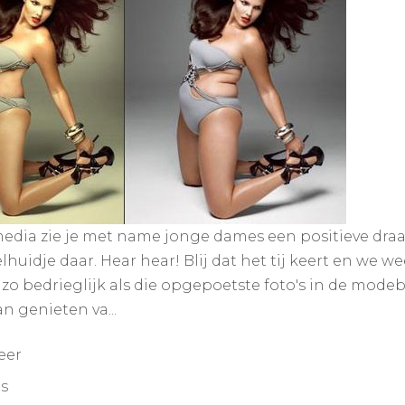
edia zie je met name jonge dames een positieve draai
huidje daar. Hear hear! Blij dat het tij keert en we
zo bedrieglijk als die opgepoetste foto's in de modeb
kan genieten va...
eer
s