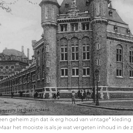
n geheim zijn dat ik erg houd van vintage* kleding. De
ll. Maar het mooiste is als je wat vergeten inhoud in de