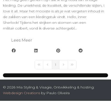
kleding. De uniekheid, de kwaliteit, de verschillende stijlen, I
love it all. Maar het mooiste is als je wat vergeten inhoud in
de zakken van een kledingstuk vindt. Hello, inner
Sherlock! Tijdens het strijken en stomen van een
militair colbert, vond ik diverse achtergebl...
Lees Meer
1
First Page
Previous Page
Next Page
Last Page
© 2026 Mia Styling & Visagie, Ontwikkeling & hosting:
Webdesign Creations
by Paulo Oliveira