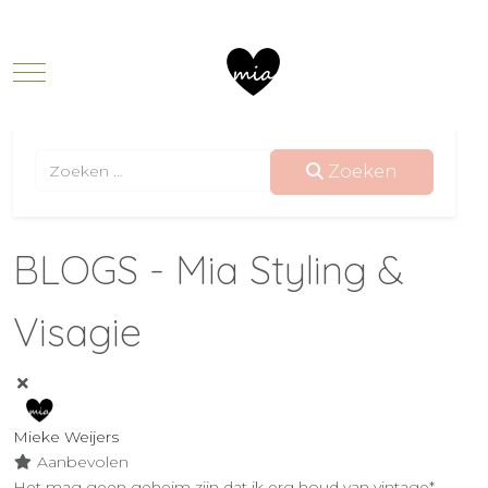
Mobile Menu Toggle
Zoeken
Zoeken
BLOGS - Mia Styling &
Visagie
Mieke Weijers
Aanbevolen
Het mag geen geheim zijn dat ik erg houd van vintage*